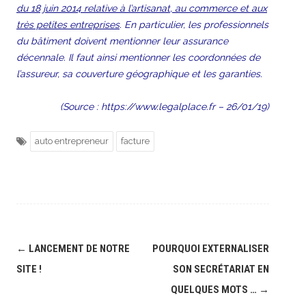
du 18 juin 2014 relative à l’artisanat, au commerce et aux
très petites entreprises
. En particulier, les professionnels
du bâtiment doivent mentionner leur assurance
décennale. Il faut ainsi mentionner les coordonnées de
l’assureur, sa couverture géographique et les garanties.
(Source :
https://www.legalplace.fr
– 26/01/19)
auto entrepreneur
facture
Post
←
LANCEMENT DE NOTRE
POURQUOI EXTERNALISER
navigation
SITE !
SON SECRÉTARIAT EN
QUELQUES MOTS …
→