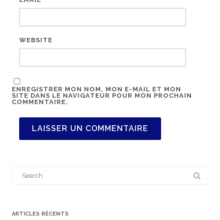
WEBSITE
ENREGISTRER MON NOM, MON E-MAIL ET MON
SITE DANS LE NAVIGATEUR POUR MON PROCHAIN
COMMENTAIRE.
S
e
a
r
c
h
f
ARTICLES RÉCENTS
o