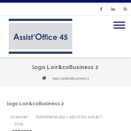
Facebook
Linkedin
RSS
logo Loir&coBusiness 2
logo Loir&coBusiness 2
logo Loir&coBusiness 2
30 janvier
Published
at
450 × 450
in
Qui suis-je ?
.
2019