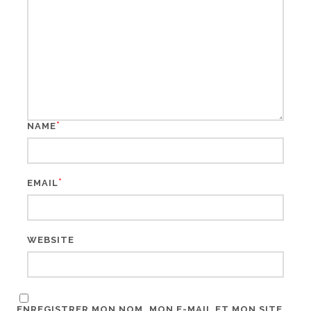
*
NAME
*
EMAIL
WEBSITE
ENREGISTRER MON NOM, MON E-MAIL ET MON SITE